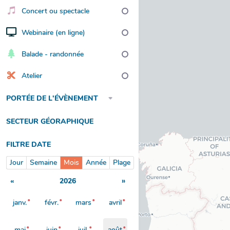
Concert ou spectacle
Webinaire (en ligne)
Balade - randonnée
Atelier
PORTÉE DE L'ÉVÈNEMENT
SECTEUR GÉORAPHIQUE
FILTRE DATE
Jour
Semaine
Mois
Année
Plage
«
2026
»
janv.
févr.
mars
avril
mai
juin
juil.
août