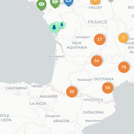
7
17
34
76
54
30