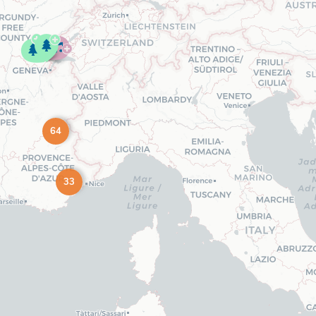
64
33